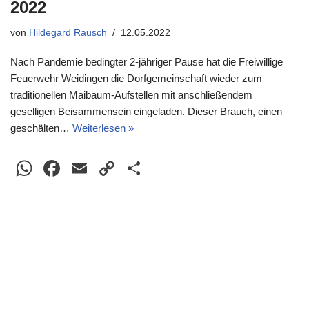
2022
von
Hildegard Rausch
12.05.2022
Nach Pandemie bedingter 2-jähriger Pause hat die Freiwillige
Feuerwehr Weidingen die Dorfgemeinschaft wieder zum
traditionellen Maibaum-Aufstellen mit anschließendem
geselligen Beisammensein eingeladen. Dieser Brauch, einen
geschälten…
Weiterlesen »
W
F
E
C
T
h
a
m
o
eil
at
c
ail
p
e
s
e
y
n
A
b
Li
p
o
n
p
o
k