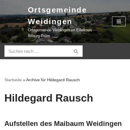
Ortsgemeinde
Zum
Weidingen
Inhalt
springen
Ortsgemeinde Weidingen im Eifelkreis
Bitburg-Prüm
Startseite
»
Archive für Hildegard Rausch
Hildegard Rausch
Aufstellen des Maibaum Weidingen