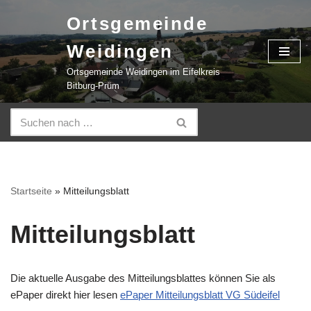
Ortsgemeinde
Zum
Weidingen
Inhalt
springen
Ortsgemeinde Weidingen im Eifelkreis
Bitburg-Prüm
Startseite
»
Mitteilungsblatt
Mitteilungsblatt
Die aktuelle Ausgabe des Mitteilungsblattes können Sie als
ePaper direkt hier lesen
ePaper Mitteilungsblatt VG Südeifel