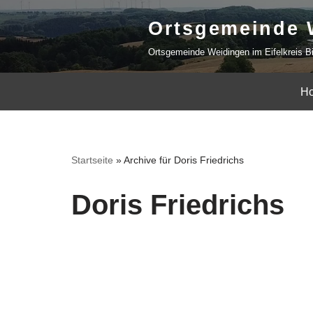
Ortsgemeinde 
Zum
Ortsgemeinde Weidingen im Eifelkreis B
Inhalt
springen
H
Startseite
»
Archive für Doris Friedrichs
Doris Friedrichs