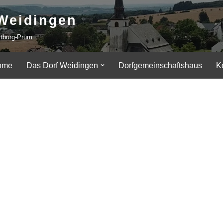
Weidingen
itburg-Prüm
ome
Das Dorf Weidingen
Dorfgemeinschaftshaus
K