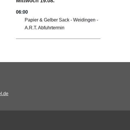
Mittwoch
19.
08.
06:00
Papier & Gelber Sack - Weidingen -
A.R.T. Abfuhrtermin
l.de