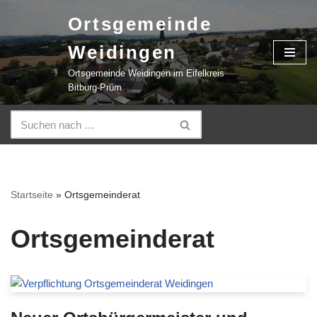
Ortsgemeinde
Zum
Weidingen
Inhalt
springen
Ortsgemeinde Weidingen im Eifelkreis
Bitburg-Prüm
Startseite
»
Ortsgemeinderat
Ortsgemeinderat