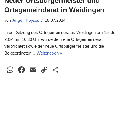
Neuer Ortsbürgermeister und
Ortsgemeinderat in Weidingen
von
Jürgen Neyses
15.07.2024
In der Sitzung des Ortsgemeinderates Weidingen am 15. Juli
2024 um 16:30 Uhr wurde der neue Ortsgemeinderat
verpflichtet sowie der neue Ortsbürgermeister und die
Beigeordneten…
Weiterlesen »
W
F
E
C
T
h
a
m
o
eil
at
c
ail
p
e
s
e
y
n
A
b
Li
p
o
n
p
o
k