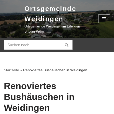
Ortsgemeinde
Zum
Weidingen
Inhalt
springen
Ortsgemeinde Weidingen im Eifelkreis
Bitburg-Prüm
Startseite
»
Renoviertes Bushäuschen in Weidingen
Renoviertes
Bushäuschen in
Weidingen