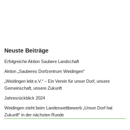
s
e
y
n
A
b
Li
p
o
n
p
o
k
k
Neuste Beiträge
Erfolgreiche Aktion Saubere Landschaft
Aktion „Sauberes Dorfzentrum Weidingen“
„Weidingen lebt e.V.“ – Ein Verein für unser Dorf, unsere
Gemeinschaft, unsere Zukunft
Jahresrückblick 2024
Weidingen steht beim Landeswettbewerb „Unser Dorf hat
Zukunft“ in der nächsten Runde