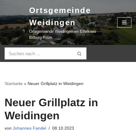
Ortsgemeinde
Zum
Weidingen
Inhalt
springen
Ortsgemeinde Weidingen im Eifelkreis
Bitburg-Prüm
Startseite
»
Neuer Grillplatz in Weidingen
Neuer Grillplatz in
Weidingen
von
Johannes Fandel
08.10.2023