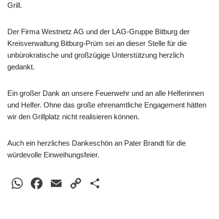
Grill.
Der Firma Westnetz AG und der LAG-Gruppe Bitburg der
Kreisverwaltung Bitburg-Prüm sei an dieser Stelle für die
unbürokratische und großzügige Unterstützung herzlich
gedankt.
Ein großer Dank an unsere Feuerwehr und an alle Helferinnen
und Helfer. Ohne das große ehrenamtliche Engagement hätten
wir den Grillplatz nicht realisieren können.
Auch ein herzliches Dankeschön an Pater Brandt für die
würdevolle Einweihungsfeier.
W
F
E
C
T
h
a
m
o
eil
at
c
ail
p
e