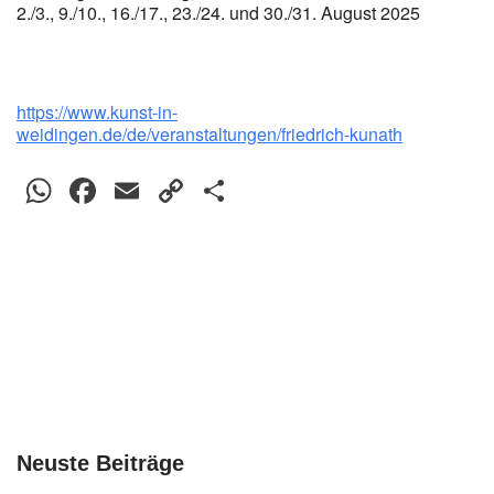
2./3., 9./10., 16./17., 23./24. und 30./31. August 2025
https://www.kunst-in-
weidingen.de/de/veranstaltungen/friedrich-kunath
W
F
E
C
T
h
a
m
o
eil
at
c
ail
p
e
s
e
y
n
A
b
Li
p
o
n
p
o
k
k
Neuste Beiträge