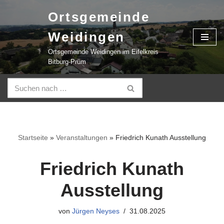
Ortsgemeinde
Zum
Weidingen
Inhalt
springen
Ortsgemeinde Weidingen im Eifelkreis
Bitburg-Prüm
Startseite
»
Veranstaltungen
»
Friedrich Kunath Ausstellung
Friedrich Kunath
Ausstellung
von
Jürgen Neyses
31.08.2025